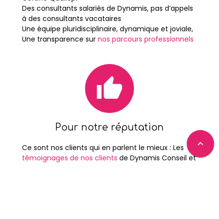
Des consultants salariés de Dynamis, pas d’appels
à des consultants vacataires
Une équipe pluridisciplinaire, dynamique et joviale,
Une transparence sur
nos parcours professionnels
thumb_up
Pour notre réputation
expand_less
Ce sont nos clients qui en parlent le mieux : Les
témoignages de nos clients
de
Dynamis Conseil
et
de ceux de Dynamis Formation vous aideront à
vous faire un avis objectif.
Mais aussi, et pour mesurer notre expertise, nous
vous proposons de vous communiquer sur
demande nos références clientes. Vous pourrez