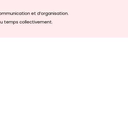
 communication et d’organisation.
u temps collectivement.
 pas le temps !!!»
agner du temps