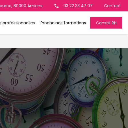
 Source, 80000 Amiens
03 22 33 47 07
Contact
call
 professionnelles
Prochaines formations
Conseil RH