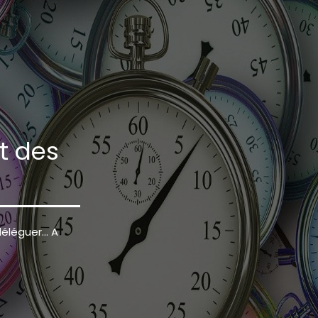
t des
éléguer... A