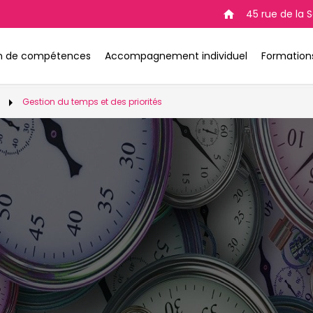
45 rue de la
home
an de compétences
Accompagnement individuel
Formations
arrow_right
Gestion du temps et des priorités