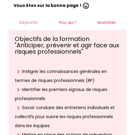
mood
Vous êtes sur la bonne page !
Objectifs
Pour qui ?
Modalités
Objectifs de la formation
"Anticiper, prévenir et agir face aux
risques professionnels"
chevron_right
Intégrer les connaissances générales en
termes de risques professionnels (RP)
chevron_right
Identifier les premiers signaux de risques
professionnels
chevron_right
Savoir conduire des entretiens individuels et
collectifs pour suivre les risques professionnels
dans les équipes
Mettre en place des actions de prévention