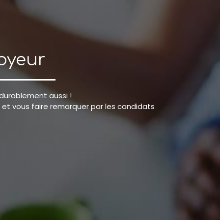
oyeur
s durablement aussi !
et vous faire remarquer par les candidats