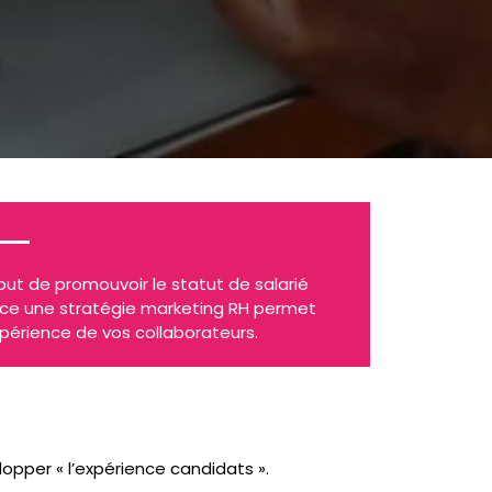
but de promouvoir le statut de salarié
ace une stratégie marketing RH permet
xpérience de vos collaborateurs.
opper « l’expérience candidats ».