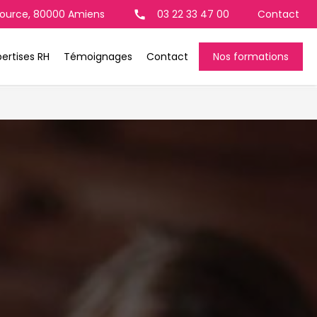
 Source, 80000 Amiens
03 22 33 47 00
Contact
call
ertises RH
Témoignages
Contact
Nos formations