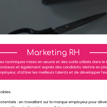
Marketing RH
s techniques mises en œuvre et des outils utilisés dans le 
borateurs et également auprès des candidats. Mettre en pl
oyeur, d’attirer les meilleurs talents et de développer l’e
cibles.
tentiels : en travaillant sur la
marque employeur
pour dével