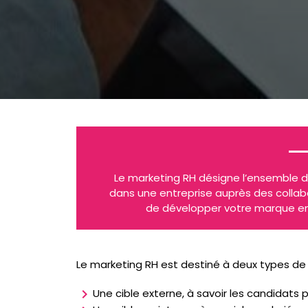
Le marketing RH désigne l’ensemble de
dans une entreprise auprès des colla
de développer votre marque empl
Le marketing RH est destiné à deux types de 
chevron_right
Une cible externe, à savoir les candidats po