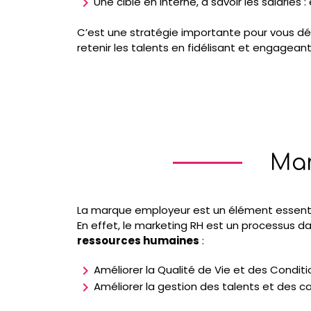
chevron_right
Une cible en interne, à savoir les salariés 
C’est une stratégie importante pour vous déma
retenir les talents en fidélisant et engagea
Mar
La
marque employeur
est un élément essenti
En effet, le marketing RH est un processus da
ressources humaines
:
chevron_right
Améliorer la Qualité de Vie et des Condit
chevron_right
Améliorer la gestion des talents et des ca