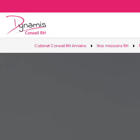
arrow_right
arrow_right
Cabinet Conseil RH Amiens
Nos missions RH